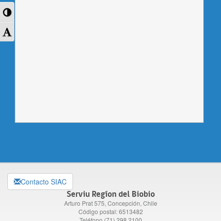
Toggle
High
Toggle
Contrast
Font
size
Contacto SIAC
Serviu Regíon del Biobio
Arturo Prat 575, Concepción, Chile
Código postal: 6513482
Teléfono (71) 298 2100