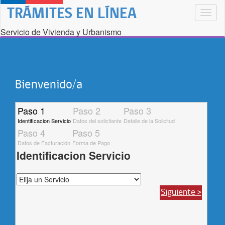
TRÁMITES EN LÍNEA
Toggl
naviga
Servicio de Vivienda y Urbanismo
Bienvenido/a
Paso 1
Paso 2
Paso 3
Identificacion Servicio
Datos del solicitante
Detalle de la Solicitud
Paso 4
Paso 5
Datos de Facturación
Forma de Pago
Identificacion Servicio
Siguiente >