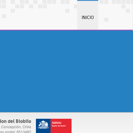
INICIO
íon del Biobiío
, Concepción, Chile
go postal: 6513482