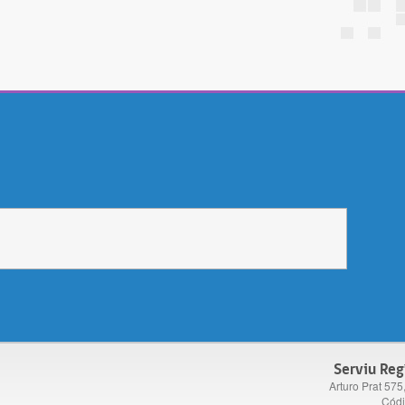
Serviu Reg
Arturo Prat 575
Códi